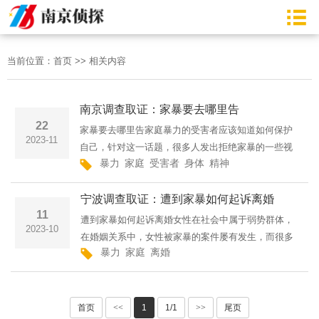
当前位置：
首页
>>
相关内容
南京调查取证：家暴要去哪里告
22
家暴要去哪里告家庭暴力的受害者应该知道如何保护
2023-11
自己，针对这一话题，很多人发出拒绝家暴的一些视
暴力
家庭
受害者
身体
精神
频文章等等，如果让对方继续家庭暴力，只会对身体
造成更严重的伤害。那么家暴要去哪里告？下面由诉
宁波调查取证：遭到家暴如何起诉离婚
宁网小编为您整理···
11
遭到家暴如何起诉离婚女性在社会中属于弱势群体，
2023-10
在婚姻关系中，女性被家暴的案件屡有发生，而很多
暴力
家庭
离婚
女性一直被灌输，为家庭牺牲的观念，长期忍受家
暴，苦不堪言，其实遭受家暴可以寻求社会的帮助，
不要一味的委曲求全···
首页
<<
1
1/1
>>
尾页