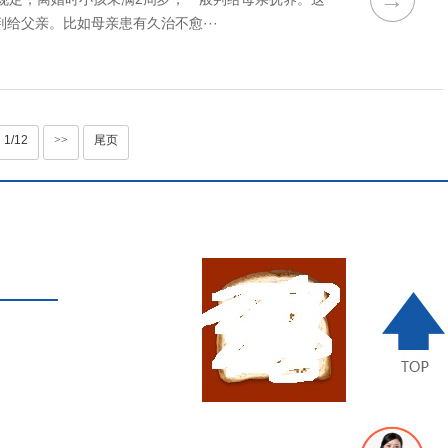
给父亲。比如母亲患有久治不愈···
1/12
>>
尾页