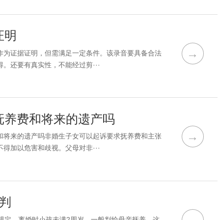
证明
→
作为证据证明，但需满足一定条件。该录音要具备合法
。还要有真实性，不能经过剪···
抚养费和将来的遗产吗
→
和将来的遗产吗非婚生子女可以起诉要求抚养费和主张
得加以危害和歧视。父母对非···
判
→
规定，离婚时小孩未满2周岁，一般判给母亲抚养。这