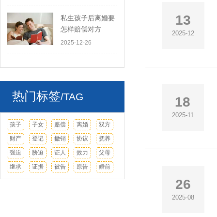
13
私生孩子后离婚要
怎样赔偿对方
2025-12
2025-12-26
热门标签
/TAG
18
2025-11
孩子
子女
赔偿
离婚
双方
财产
登记
撤销
协议
抚养
强迫
胁迫
证人
效力
父母
继承
证据
被告
原告
婚前
26
2025-08