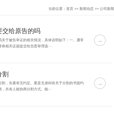
当前位置：
首页
>>
新闻动态
>>
公司新闻
要交给原告的吗
→
吗关于被告举证的相关情况，具体说明如下：一、通常
将相关证据提交给负责审理该···
分割
→
分割，先看有无约定。要是兄弟间有关于分割的书面约
，共有人能协商分割方式。能···