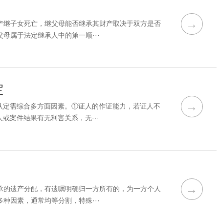
→
产继子女死亡，继父母能否继承其财产取决于双方是否
母属于法定继承人中的第一顺···
定
→
认定需综合多方面因素。①证人的作证能力，若证人不
或案件结果有无利害关系，无···
→
承的遗产分配，有遗嘱明确归一方所有的，为一方个人
种因素，通常均等分割，特殊···