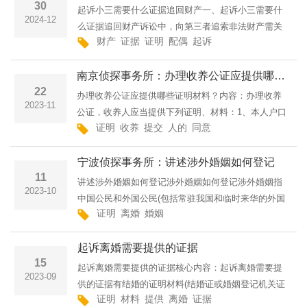
30
起诉小三需要什么证据追回财产一、起诉小三需要什
2024-12
么证据追回财产诉讼中，向第三者追索非法财产需关
财产
证据
证明
配偶
起诉
键证据：配偶赠与行为的转账记录（含银行、微信、
支付宝等）、证明不道德关系的亲密照片、聊天记
南京侦探事务所：办理收养公证应提供哪些证明材料？
录、录音，及证实赠···
22
办理收养公证应提供哪些证明材料？内容：办理收养
2023-11
公证，收养人应当提供下列证明、材料：1、本人户口
证明
收养
提交
人的
同意
簿、居民身份证和被收养人的近期免冠黑白照片若干
张；2、提交收养子女的申请书（内容包括：收养目
宁波侦探事务所：讲述涉外婚姻如何登记
的、有无子女、有···
11
讲述涉外婚姻如何登记涉外婚姻如何登记涉外婚姻指
2023-10
中国公民和外国公民(包括常驻我国和临时来华的外国
证明
离婚
婚姻
人，外籍华人，在我国居住的外籍侨民及无国籍人等)
之间的婚姻。凡中国公民与外国人，港、澳、台同
起诉离婚需要提供的证据
胞、华侨及出国人···
15
起诉离婚需要提供的证据核心内容：起诉离婚需要提
2023-09
供的证据有结婚的证明材料(结婚证或婚姻登记机关证
证明
材料
提供
离婚
证据
明);婚姻基础状况的证明材料。如经人介绍或包办买