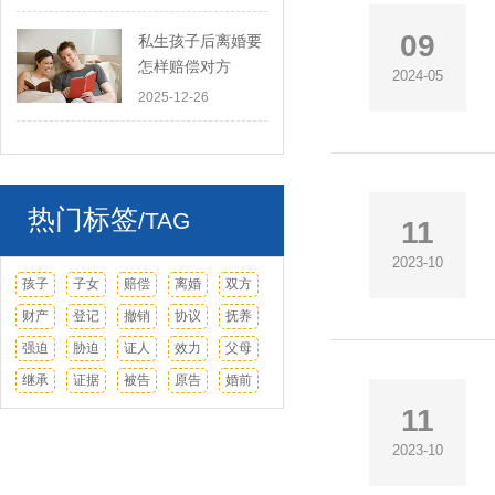
09
私生孩子后离婚要
怎样赔偿对方
2024-05
2025-12-26
热门标签
/TAG
11
2023-10
孩子
子女
赔偿
离婚
双方
财产
登记
撤销
协议
抚养
强迫
胁迫
证人
效力
父母
继承
证据
被告
原告
婚前
11
2023-10