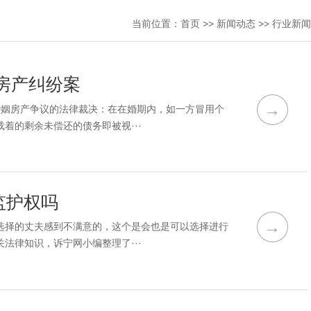
当前位置：
首页
>>
新闻动态
>>
行业新闻
房产纠纷案
→
婚姻房产争议的法律裁决：在在婚期内，如一方冒用个
着的剩余未偿还的债务即被视···
监护权吗
→
选择的丈夫感到不满意的，这个是会也是可以选择进行
法律知识，诉宁网小编整理了···