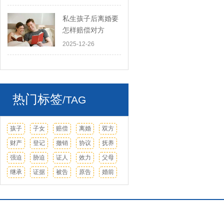
私生孩子后离婚要
怎样赔偿对方
2025-12-26
热门标签
/TAG
孩子
子女
赔偿
离婚
双方
财产
登记
撤销
协议
抚养
强迫
胁迫
证人
效力
父母
继承
证据
被告
原告
婚前