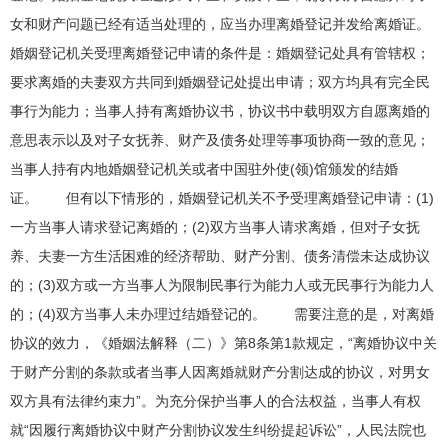
女和财产问题已经有适当处理的，应当办理离婚登记并发给离婚证。
婚姻登记机关受理离婚登记申请的条件是：婚姻登记处具有管辖权；
要求离婚的夫妻双方共同到婚姻登记处提出申请；双方均具有完全民
事行为能力；当事人持有离婚协议书，协议书中载明双方自愿离婚的
意思表示以及对子女抚养、财产及债务处理等事项协商一致的意见；
当事人持有内地婚姻登记机关或者中国驻外使(领)馆颁发的结婚
证。 但有以下情形的，婚姻登记机关不予受理离婚登记申请：(1)
一方当事人请求登记离婚的；(2)双方当事人请求离婚，但对子女抚
养、夫妻一方生活困难的经济帮助、财产分割、债务清偿未达成协议
的；(3)双方或一方当事人为限制民事行为能力人或无民事行为能力人
的；(4)双方当事人未办理过结婚登记的。 需要注意的是，对离婚
协议的效力，《婚姻法解释（二）》第8条第1款规定，“离婚协议中关
于财产分割的条款或者当事人因离婚就财产分割达成的协议，对男女
双方具有法律约束力”。为充分保护当事人的合法权益，当事人有权
就“因履行离婚协议中财产分割协议发生纠纷提起诉讼”，人民法院也