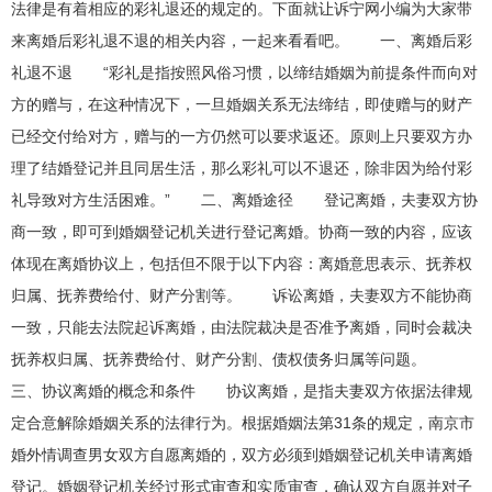
法律是有着相应的彩礼退还的规定的。下面就让诉宁网小编为大家带
来离婚后彩礼退不退的相关内容，一起来看看吧。 一、离婚后彩
礼退不退 “彩礼是指按照风俗习惯，以缔结婚姻为前提条件而向对
方的赠与，在这种情况下，一旦婚姻关系无法缔结，即使赠与的财产
已经交付给对方，赠与的一方仍然可以要求返还。原则上只要双方办
理了结婚登记并且同居生活，那么彩礼可以不退还，除非因为给付彩
礼导致对方生活困难。” 二、离婚途径 登记离婚，夫妻双方协
商一致，即可到婚姻登记机关进行登记离婚。协商一致的内容，应该
体现在离婚协议上，包括但不限于以下内容：离婚意思表示、抚养权
归属、抚养费给付、财产分割等。 诉讼离婚，夫妻双方不能协商
一致，只能去法院起诉离婚，由法院裁决是否准予离婚，同时会裁决
抚养权归属、抚养费给付、财产分割、债权债务归属等问题。
三、协议离婚的概念和条件 协议离婚，是指夫妻双方依据法律规
定合意解除婚姻关系的法律行为。根据婚姻法第31条的规定，南京市
婚外情调查男女双方自愿离婚的，双方必须到婚姻登记机关申请离婚
登记。婚姻登记机关经过形式审查和实质审查，确认双方自愿并对子