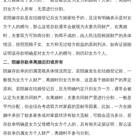
归女方个人所有，无需进行分割。
若陪嫁存款是在结婚登记后女方娘家给予的，且没有明确表示是对女
方个人的赠与，那么这笔存款通常会被视为夫妻共同财产。在离婚
时，夫妻双方可协商分割；协商不成的，由人民法院根据财产的具体
情况，按照照顾子女、女方和无过错方权益的原则判决。如有证据能
证明该存款明确是对女方个人的赠与，则仍归女方个人。
二、陪嫁存款单离婚后归谁所有
陪嫁存款单的归属需视具体情况而定。若陪嫁发生在结婚登记前，一
般视为女方个人财产，离婚时归女方所有。这是基于婚前财产的界定
原则。若陪嫁在结婚登记后，且无明确约定只归女方一方，通常会被
认定为夫妻共同财产。在离婚时，夫妻共同财产需进行分割，一般是
平均分配，但会综合考虑双方对家庭的贡献等因素。比如，一方在婚
姻中承担了较多家务或对家庭经济有较大贡献，可能会适当多分。若
存款单明确是女方父母赠与女方个人的，且有相关证据证明，那么该
存款单仍属女方个人财产，离婚时不参与分割。