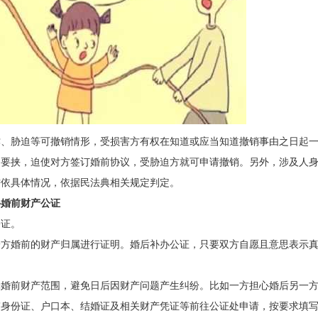
诈、胁迫等可撤销情形，受损害方有权在知道或应当知道撤销事由之日起
为要挟，迫使对方签订婚前协议，受胁迫方就可申请撤销。另外，涉及人
需依具体情况，依据民法典相关规定判定。
补婚前财产公证
公证。
一方婚前的财产归属进行证明。婚后补办公证，只要双方自愿且意思表示
确婚前财产范围，避免日后因财产问题产生纠纷。比如一方担心婚后另一
带身份证、户口本、结婚证及相关财产凭证等前往公证处申请，按要求填