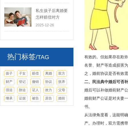
私生孩子后离婚要
怎样赔偿对方
2025-12-26
热门标签
/TAG
有效的。但如果存在欺
名誉、财产等造成损害
之，婚前协议是否有效
孩子
子女
赔偿
离婚
双方
二、民法典中婚后可否
财产
登记
撤销
协议
抚养
婚后可以补做婚前财产
强迫
胁迫
证人
效力
父母
婚前财产公证是对夫妻
继承
证据
被告
原告
婚前
书。
从法律角度看，这能明
产。办理时，双方需携