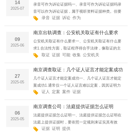
14
录音可作为诉讼证据吗一、录音可作为诉讼证据吗录
2025-07
音可以作为诉讼证据，属于视听资料证据种类。但要
录音
证据
诉讼
作为
被法院采信，需满足一定条件。首先，录音的取得方
式要合法，以严重侵害他人合法权益、违反法律禁止
南京出轨调查：公安机关取证有什么要求
性规定或严重违背···
09
公安机关取证有什么要求一、公安机关取证有什么要
2025-06
求1.合法性方面，取证程序得合乎法律，像取证的主
取证
证据
可能
收集
公安机关
体、手段以及期限等，都得有合法依据，不能乱来。
2.客观性上，所获证据得是实实在在的，不能掺杂主
南京调查取证：几个证人证言才能定案成功
观想法或者歪曲事···
27
几个证人证言才能定案成功一、几个证人证言才能定
2025-05
案成功1.通常仅一个证人证言难以定案，因其证明力
证人
定案
案件
证据
较弱，易有偏差或被推翻。如在一些简单案件中，一
个证人证言可能难以全面反映事实。2.司法实践中，
南京调查公司：法庭提供证据怎么证明
多证人证言相互印···
06
法庭提供证据怎么证明一、法庭提供证据怎么证明在
2025-05
法庭上提供证据时，要依照一定规则来证实其有效
证据
证明
提供
性。其一，证据必须具备关联性，也就是与案件事实