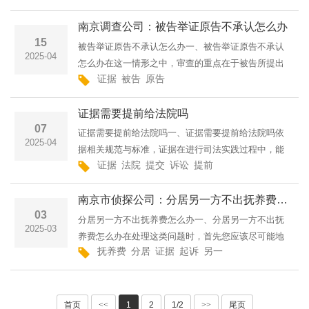
有着逻辑上的关联。像在合同纠纷的情况里，合同文
南京调查公司：被告举证原告不承认怎么办
本自身以及和双方履···
15
被告举证原告不承认怎么办一、被告举证原告不承认
2025-04
怎么办在这一情形之中，审查的重点在于被告所提出
证据
被告
原告
证据的可信度与证明力。证据必须遵循合法性的原
则，具有真实性以及紧密的关联性，从而赢得法庭的
证据需要提前给法院吗
尊重和认可。倘若原···
07
证据需要提前给法院吗一、证据需要提前给法院吗依
2025-04
据相关规范与标准，证据在进行司法实践过程中，能
证据
法院
提交
诉讼
提前
否事先提交至法院审理，需根据具体的诉讼进程及法
院方面所提出的特定要求来进行判断。在涉及民事范
南京市侦探公司：分居另一方不出抚养费怎么办
畴的诉讼中，一般···
03
分居另一方不出抚养费怎么办一、分居另一方不出抚
2025-03
养费怎么办在处理这类问题时，首先您应该尽可能地
抚养费
分居
证据
起诉
另一
寻求与对方的和解途径，敦促他们履行支付抚养费的
责任。若这种方式无法达到预期效果，您当然拥有向
法院起诉并请求强···
首页
<<
1
2
1/2
>>
尾页