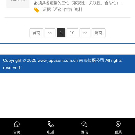
必须具备证据的三性（客观性、关联性、合法性），
证据
诉讼
作为
资料
且必须经过查证属实，才能作为法庭根据。一般认
为，所有证据都应当具有证明力和证据能力。证据证
明力是指证据对于待···
首页
<<
1
1/1
>>
尾页
Copyright © 2025 www.jupusen.com.cn 南京侦探公司 All rights
reserved.
首页
电话
微信
联系