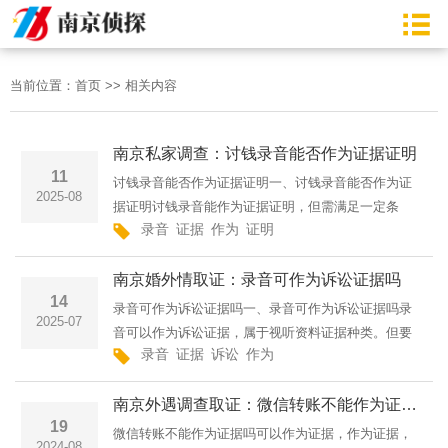
当前位置：
首页
>>
相关内容
南京私家调查：讨钱录音能否作为证据证明
11
讨钱录音能否作为证据证明一、讨钱录音能否作为证
2025-08
据证明讨钱录音能作为证据证明，但需满足一定条
录音
证据
作为
证明
件。该录音要具备合法性，即获取手段不能违反法律
规定，不能通过胁迫、窃听等非法方式取得。还要有
南京婚外情取证：录音可作为诉讼证据吗
真实性，不能经过剪···
14
录音可作为诉讼证据吗一、录音可作为诉讼证据吗录
2025-07
音可以作为诉讼证据，属于视听资料证据种类。但要
录音
证据
诉讼
作为
被法院采信，需满足一定条件。首先，录音的取得方
式要合法，以严重侵害他人合法权益、违反法律禁止
南京外遇调查取证：微信转账不能作为证据吗
性规定或严重违背···
19
微信转账不能作为证据吗可以作为证据，作为证据，
2024-08